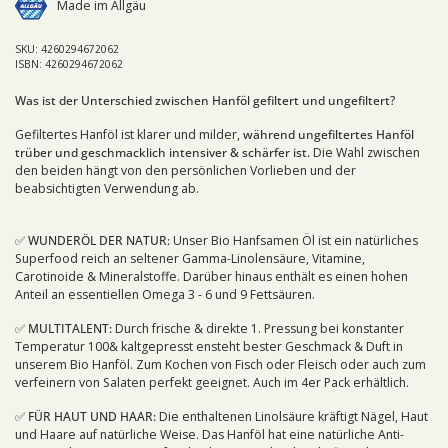
Made im Allgäu
SKU: 4260294672062
ISBN: 4260294672062
Was ist der Unterschied zwischen Hanföl gefiltert und ungefiltert?
Gefiltertes Hanföl ist klarer und milder,
während ungefiltertes Hanföl
trüber und geschmacklich intensiver & schärfer ist.
Die Wahl zwischen
den beiden hängt von den persönlichen Vorlieben und der
beabsichtigten Verwendung ab.
✅ WUNDERÖL DER NATUR:
Unser Bio Hanfsamen Öl ist ein natürliches
Superfood reich an seltener Gamma-Linolensäure, Vitamine,
Carotinoide & Mineralstoffe. Darüber hinaus enthält es einen hohen
Anteil an essentiellen Omega 3 - 6 und 9 Fettsäuren.
✅ MULTITALENT:
Durch frische & direkte 1. Pressung bei konstanter
Temperatur 100& kaltgepresst ensteht bester Geschmack & Duft in
unserem Bio Hanföl. Zum Kochen von Fisch oder Fleisch oder auch zum
verfeinern von Salaten perfekt geeignet. Auch im 4er Pack erhältlich.
✅ FÜR HAUT UND HAAR:
Die enthaltenen Linolsäure kräftigt Nägel, Haut
und Haare auf natürliche Weise. Das Hanföl hat eine natürliche Anti-