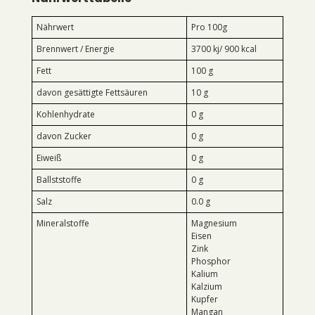
Nährwert
Pro 100g
Brennwert / Energie
3700 kj/ 900 kcal
Fett
100 g
davon gesättigte Fettsäuren
10 g
Kohlenhydrate
0 g
davon Zucker
0 g
Eiweiß
0 g
Ballststoffe
0 g
Salz
0.0 g
Mineralstoffe
Magnesium
Eisen
Zink
Phosphor
Kalium
Kalzium
Kupfer
Mangan