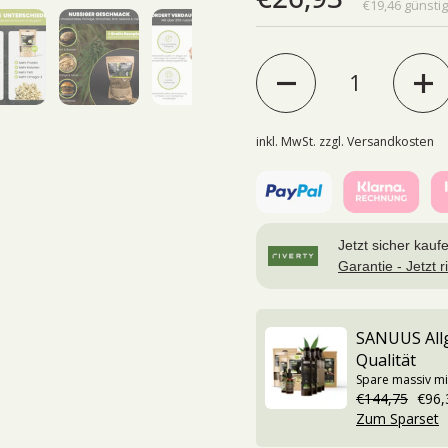
€19,46 günstig
Anzahl
inkl. MwSt. zzgl.
Versandkosten
Jetzt sicher kauf
Garantie - Jetzt ri
SANUUS Allg
Qualität
Spare massiv m
€144,75
€96,
Zum Sparset