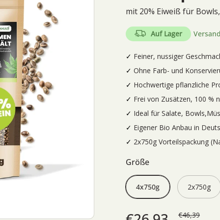
□
mit 20% Eiweiß für Bowls
Auf Lager
Versand
Feiner, nussiger Geschmac
Ohne Farb- und Konservier
Hochwertige pflanzliche Pro
Frei von Zusätzen, 100 % n
Ideal für Salate, Bowls,Mü
Eigener Bio Anbau in Deuts
2x750g Vorteilspackung (N
Größe
4x750g
2x750g
€26,93
€46,39