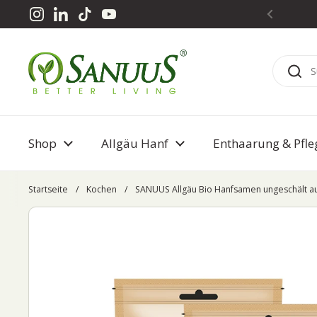
Zum Inhalt springen
Instagram
LinkedIn
TikTok
YouTube
Shop
Allgäu Hanf
Enthaarung & Pfle
Startseite
/
Kochen
/
SANUUS Allgäu Bio Hanfsamen ungeschält au