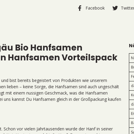
Facebook
Twitte
lgäu Bio Hanfsamen
N
en Hanfsamen Vorteilspack
N
B
F
 und bist bereits begeistert von Produkten wie unserem
d
en lieben – keine Sorge, die Hanfsamen sind auch ungeschält
zeugt mit einem nussigen Geschmack, was die Hanfsamen
K
 Bei uns kannst Du Hanfsamen gleich in der Großpackung kaufen
d
E
B
t. Schon vor vielen Jahrtausenden wurde der Hanf in seiner
S