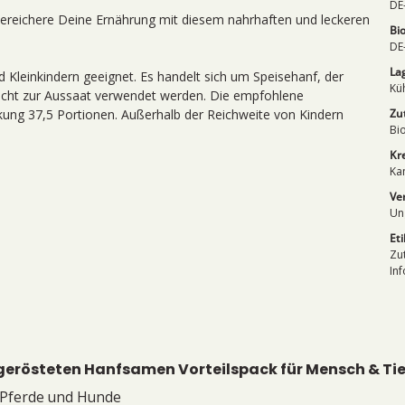
DE
bereichere Deine Ernährung mit diesem nahrhaften und leckeren
Bi
DE
La
d Kleinkindern geeignet. Es handelt sich um Speisehanf, der
Kü
icht zur Aussaat verwendet werden. Die empfohlene
kung 37,5 Portionen. Außerhalb der Reichweite von Kindern
Zu
Bi
Kr
Ka
Ve
Un
Et
Zu
In
erösteten Hanfsamen Vorteilspack für Mensch & Tie
, Pferde und Hunde