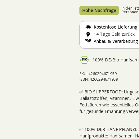
In den let
Hohe Nachfrage
Personen 
Kostenlose Lieferung
14 Tage
Geld zurück
Anbau & Verarbeitung 
100% DE-Bio Hanfsam
SKU: 4260294671959
ISBN: 4260294671959
✅ BIO SUPPERFOOD:
Ungesch
Ballaststoffen, Vitaminen, E
Fettsäuren wie essentielles
für gesunde Ernährung verwe
✅ 100% DER HANF PFLANZE
Hanfprodukte: Hanfsamen, Ha