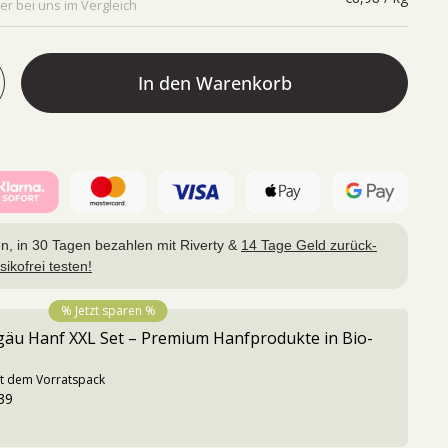
er bei uns im Vergleich
In den Warenkorb
en, in 30 Tagen bezahlen mit
Riverty &
14 Tage
Geld zurück-
sikofrei testen!
% Jetzt sparen %
äu Hanf XXL Set – Premium Hanfprodukte in Bio-
it dem Vorratspack
39