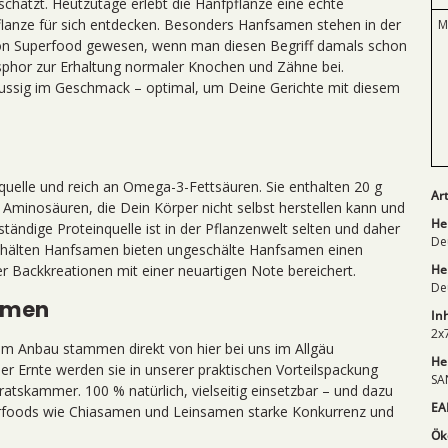
chätzt. Heutzutage erlebt die Hanfpflanze eine echte
lanze für sich entdecken. Besonders Hanfsamen stehen in der
M
von Superfood gewesen, wenn man diesen Begriff damals schon
osphor zur Erhaltung normaler Knochen und Zähne bei.
nussig im Geschmack – optimal, um Deine Gerichte mit diesem
uelle und reich an Omega-3-Fettsäuren. Sie enthalten 20 g
Ar
n Aminosäuren, die Dein Körper nicht selbst herstellen kann und
He
ändige Proteinquelle ist in der Pflanzenwelt selten und daher
De
schälten Hanfsamen bieten ungeschälte Hanfsamen einen
er Backkreationen mit einer neuartigen Note bereichert.
He
De
amen
Inh
2x
 Anbau stammen direkt von hier bei uns im Allgäu
Her
er Ernte werden sie in unserer praktischen Vorteilspackung
SA
atskammer. 100 % natürlich, vielseitig einsetzbar – und dazu
EA
rfoods wie Chiasamen und Leinsamen starke Konkurrenz und
Ök