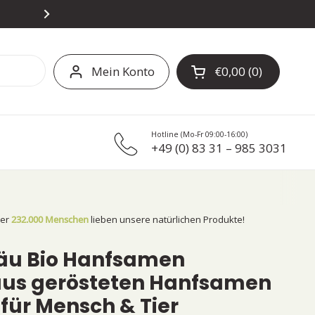
14-TAGE-GELD-ZURÜCK-GARA
Mein Konto
€0,00
0
Warenkorb öffnen
Hotline (Mo-Fr 09:00-16:00)
+49 (0) 83 31 – 985 3031
ber
232.000 Menschen
lieben unsere natürlichen Produkte!
äu Bio Hanfsamen
aus gerösteten Hanfsamen
 für Mensch & Tier