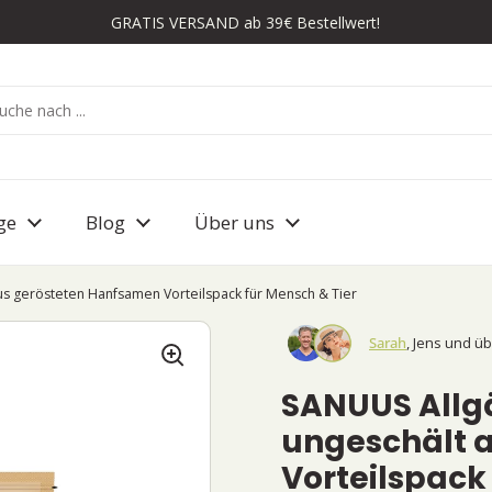
GRATIS VERSAND ab 39€ Bestellwert!
ge
Blog
Über uns
s gerösteten Hanfsamen Vorteilspack für Mensch & Tier
Sarah
, Jens und ü
SANUUS Allg
ungeschält 
Vorteilspack