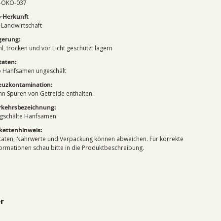
-ÖKO-037
o-Herkunft
-Landwirtschaft
gerung:
hl, trocken und vor Licht geschützt lagern
taten:
o Hanfsamen ungeschält
euzkontamination:
nn Spuren von Getreide enthalten.
rkehrsbezeichnung:
gschälte Hanfsamen
ikettenhinweis:
taten, Nährwerte und Verpackung können abweichen. Für korrekte
formationen schau bitte in die Produktbeschreibung.
r