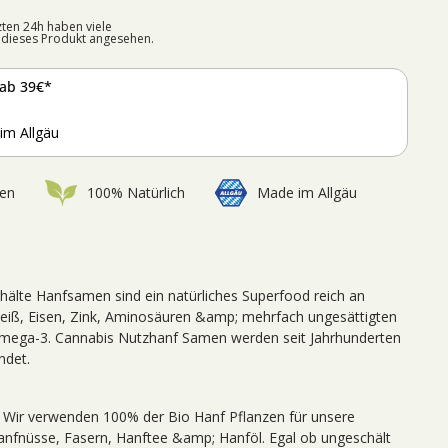
zten 24h haben viele
dieses Produkt angesehen.
ab 39€*
im Allgäu
en
100% Natürlich
Made im Allgäu
älte Hanfsamen sind ein natürliches Superfood reich an
iweiß, Eisen, Zink, Aminosäuren &amp; mehrfach ungesättigten
 Omega-3. Cannabis Nutzhanf Samen werden seit Jahrhunderten
ndet.
:
Wir verwenden 100% der Bio Hanf Pflanzen für unsere
nfnüsse, Fasern, Hanftee &amp; Hanföl. Egal ob ungeschält