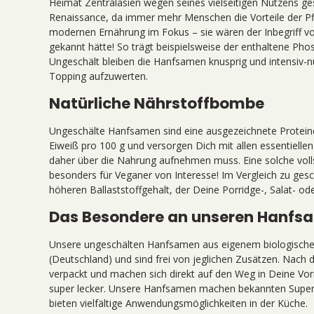
Heimat Zentralasien wegen seines vielseitigen Nutzens ges
Renaissance, da immer mehr Menschen die Vorteile der Pf
modernen Ernährung im Fokus – sie wären der Inbegriff 
gekannt hätte! So trägt beispielsweise der enthaltene Ph
Ungeschält bleiben die Hanfsamen knusprig und intensiv-
Topping aufzuwerten.
Natürliche Nährstoffbombe
Ungeschälte Hanfsamen sind eine ausgezeichnete Proteinq
Eiweiß pro 100 g und versorgen Dich mit allen essentielle
daher über die Nahrung aufnehmen muss. Eine solche vollst
besonders für Veganer von Interesse! Im Vergleich zu ge
höheren Ballaststoffgehalt, der Deine Porridge-, Salat- od
Das Besondere an unseren Hanfs
Unsere ungeschälten Hanfsamen aus eigenem biologischem
(Deutschland) und sind frei von jeglichen Zusätzen. Nach d
verpackt und machen sich direkt auf den Weg in Deine Vorr
super lecker. Unsere Hanfsamen machen bekannten Supe
bieten vielfältige Anwendungsmöglichkeiten in der Küche.