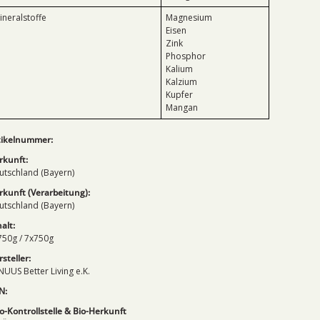
ineralstoffe
Magnesium
Eisen
Zink
Phosphor
Kalium
Kalzium
Kupfer
Mangan
tikelnummer:
rkunft:
utschland (Bayern)
rkunft (Verarbeitung):
utschland (Bayern)
alt:
750g / 7x750g
steller:
NUUS Better Living e.K.
N:
o-Kontrollstelle & Bio-Herkunft