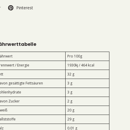
r
Pinterest
ährwerttabelle
ährwert
Pro 100g
rennwert / Energie
1930kj / 464 kcal
ett
32 g
avon gesättigte Fettsäuren
3 g
ohlenhydrate
3 g
avon Zucker
2 g
iweiß
20 g
allststoffe
29 g
alz
0.01 g