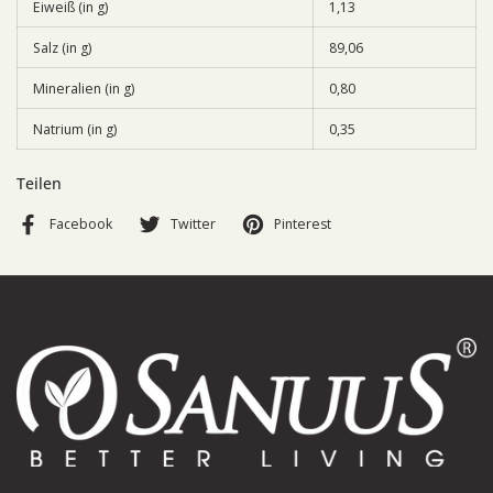
Eiweiß (in g)
1,13
Salz (in g)
89,06
Mineralien (in g)
0,80
Natrium (in g)
0,35
Teilen
Facebook
Twitter
Pinterest