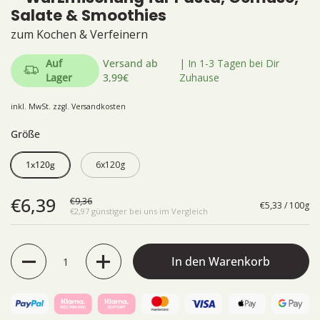
Salate & Smoothies
zum Kochen & Verfeinern
Auf
Versand ab
| In 1-3 Tagen bei Dir
Lager
3,99€
Zuhause
inkl. MwSt. zzgl.
Versandkosten
Größe
1x120g
6x120g
€6,39
€9,36
€5,33 / 100g
€2,97 günstiger bei uns im Vergleich
Anzahl
In den Warenkorb