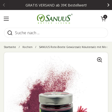
Zum Inhalt springen
GRATIS VERSAND ab 39€ Bestellwert!
Warenkorb öffn
0
Menü öffnen
Startseite
/
Kochen
/
SANUUS Rote-Beete Gewürzsalz Kräutersalz mit Meersal