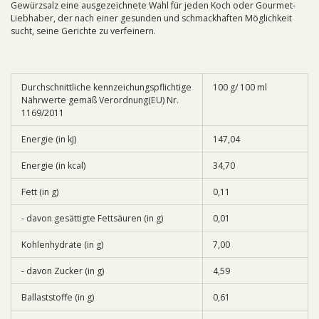
Gewürzsalz eine ausgezeichnete Wahl für jeden Koch oder Gourmet-
Liebhaber, der nach einer gesunden und schmackhaften Möglichkeit
sucht, seine Gerichte zu verfeinern.
Durchschnittliche kennzeichungspflichtige
100 g/ 100 ml
Nährwerte gemäß Verordnung(EU) Nr.
1169/2011
Energie (in kJ)
147,04
Energie (in kcal)
34,70
Fett (in g)
0,11
- davon gesättigte Fettsäuren (in g)
0,01
Kohlenhydrate (in g)
7,00
- davon Zucker (in g)
4,59
Ballaststoffe (in g)
0,61