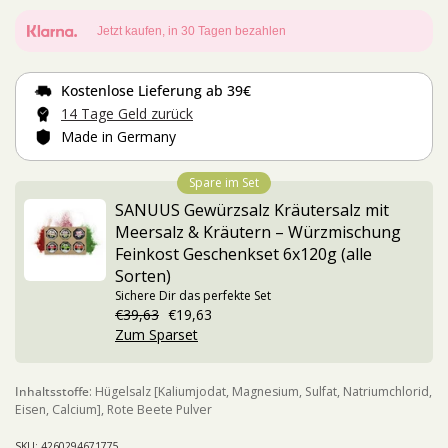
Jetzt kaufen, in 30 Tagen bezahlen
Kostenlose Lieferung
ab 39€
14 Tage
Geld zurück
Made in Germany
Spare im Set
SANUUS Gewürzsalz Kräutersalz mit
Meersalz & Kräutern – Würzmischung
Feinkost Geschenkset 6x120g (alle
Sorten)
Sichere Dir das perfekte Set
€39,63
€19,63
Zum Sparset
Inhaltsstoffe
: Hügelsalz [Kaliumjodat, Magnesium, Sulfat, Natriumchlorid,
Eisen, Calcium], Rote Beete Pulver
SKU: 4260294671775