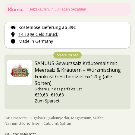
Jetzt kaufen, in 30 Tagen bezahlen
Kostenlose Lieferung
ab 39€
14 Tage
Geld zurück
Made in Germany
Spare im Set
SANUUS Gewürzsalz Kräutersalz mit
Meersalz & Kräutern – Würzmischung
Feinkost Geschenkset 6x120g (alle
Sorten)
Sichere Dir das perfekte Set
€39,63
€19,63
Zum Sparset
Inhaltsstoffe
: Hügelsalz [(Kaliumjodat, Magnesium, Sulfat,
Natriumchlorid, Eisen, Calcium], Safran
SKU: 4260294676077