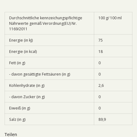
Durchschnittliche kennzeichungspflichtige
100 g/ 100 ml
Nährwerte gemäß Verordnung(EU) Nr.
1169/2011
Energie (in kJ)
75
Energie (in kcal)
18
Fett (in g)
0
- davon gesättigte Fettsäuren (in g)
0
Kohlenhydrate (in g)
2,6
- davon Zucker (in g)
0
Eiweiß (in g)
0
Salz (in g)
89,9
Teilen