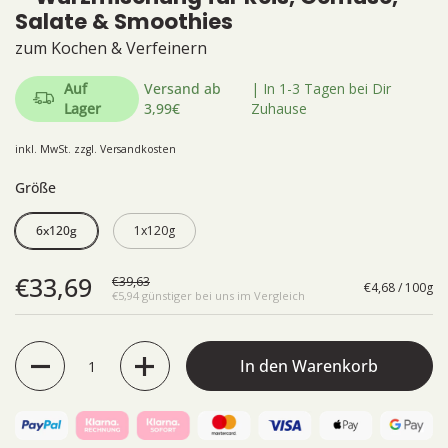
Salate & Smoothies
zum Kochen & Verfeinern
Auf
Versand ab
| In 1-3 Tagen bei Dir
Lager
3,99€
Zuhause
inkl. MwSt. zzgl.
Versandkosten
Größe
6x120g
1x120g
€33,69
€39,63
€4,68 / 100g
€5,94 günstiger bei uns im Vergleich
Anzahl
In den Warenkorb