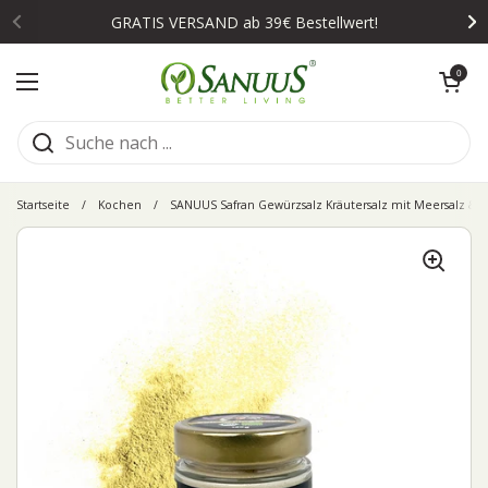
Zum Inhalt springen
GRATIS VERSAND ab 39€ Bestellwert!
Warenkorb öffn
0
Menü öffnen
Startseite
/
Kochen
/
SANUUS Safran Gewürzsalz Kräutersalz mit Meersalz & K