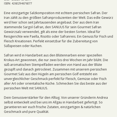
ISBN: 4260294676077
Eine einzigartige Salzkomposition mit echtem persischen Safran. Der
Iran zählt zu den größten Safranproduzenten der Welt. Das edle Gewürz
wird hier schon seit Jahrtausenden angebaut. Der aus dem Iran
stammende Sargol-Safran, den SANUUS für sein Gourmet Safran
Gewürzsalz verwendet, gilt als eine der besten Sorten. Ideal für
Reisgerichte wie Paella, Risotto oder Safranreis. Ein Genuss für Fisch und
Fleisch Kreationen. Perfekt einsetzbar für die Zubereitung von
Süßspeisen oder Kuchen.
Safran wird in Handarbeit aus den Blütennarben einer speziellen
Krokus-Art gewonnen, die nur zwei bis drei Wochen im Jahr blüht. Die
süß-aromatischen Stempelfäden werden von Hand aus der Blüte
gezupft und danach getrocknet. Zusammen mit unserem persischen
Gourmet Salz aus den Hügeln am persischen Golf entsteht ein
unvergleichlicher Geschmack perfekt für Fleisch, Gemüse oder Fisch
aller Art oder orientalische Küche. Schmecken Sie das beste aus der
persischen Welt mit SANUUS.
Dein Genussverstärker für den Alltag. Von unserer Gründerin Andrea
selbst entwickelt und bei uns im Allgäu in Handarbeit gefertigt. So
garantieren wir euch frische Zutaten, einzigartigen & natürlichen
Geschmack und pure Qualität.