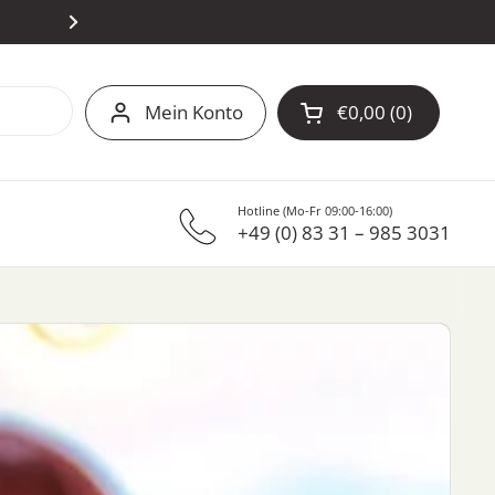
14-TAGE-GELD-ZURÜCK-GARAN
Mein Konto
€0,00
0
Warenkorb öffnen
Hotline (Mo-Fr 09:00-16:00)
+49 (0) 83 31 – 985 3031