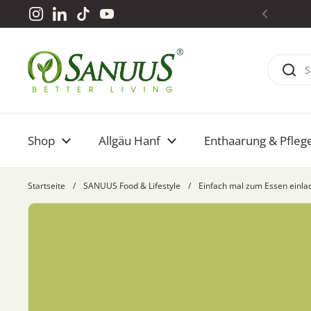
Zum Inhalt springen
Instagram
LinkedIn
TikTok
YouTube
Shop
Allgäu Hanf
Enthaarung & Pfleg
Startseite
/
SANUUS Food & Lifestyle
/
Einfach mal zum Essen einla