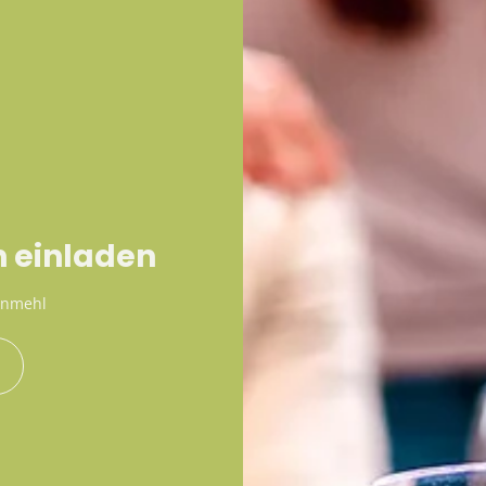
n einladen
enmehl